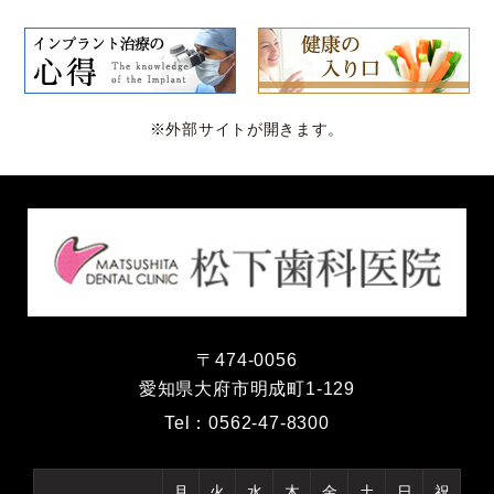
※外部サイトが開きます。
〒474-0056
愛知県大府市明成町1-129
Tel：
0562-47-8300
月
火
水
木
金
土
日
祝